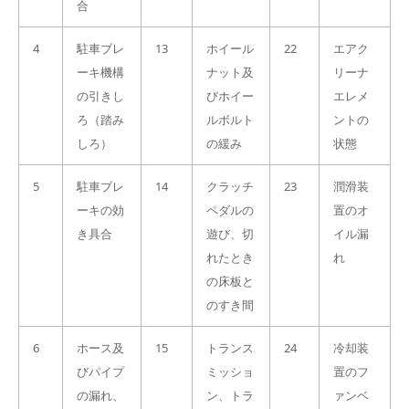
合
4
駐車ブレ
13
ホイール
22
エアク
ーキ機構
ナット及
リーナ
の引きし
びホイー
エレメ
ろ（踏み
ルボルト
ントの
しろ）
の緩み
状態
5
駐車ブレ
14
クラッチ
23
潤滑装
ーキの効
ペダルの
置のオ
き具合
遊び、切
イル漏
れたとき
れ
の床板と
のすき間
6
ホース及
15
トランス
24
冷却装
びパイプ
ミッショ
置のフ
の漏れ、
ン、トラ
ァンベ