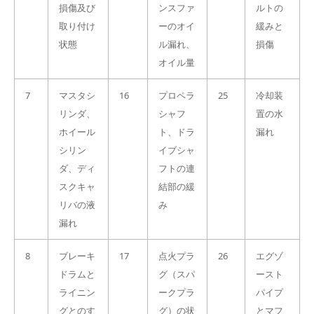
損傷及び
ンスファ
ルトの
取り付け
ーのオイ
緩みと
状態
ル漏れ、
損傷
オイル量
7
マスタシ
16
プロペラ
25
冷却装
リンダ、
シャフ
置の水
ホイール
ト、ドラ
漏れ
シリン
イブシャ
ダ、ディ
フトの連
スクキャ
結部の緩
リバの液
み
漏れ
8
ブレーキ
17
点火プラ
26
エグゾ
ドラムと
グ（スパ
ースト
ライニン
ークプラ
パイプ
グとのす
グ）の状
とマフ