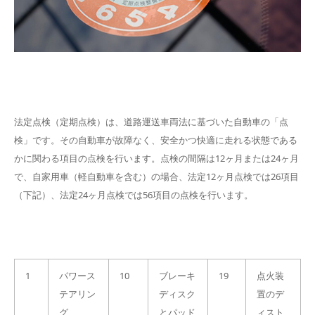
法定点検（定期点検）は、道路運送車両法に基づいた自動車の「点
検」です。その自動車が故障なく、安全かつ快適に走れる状態である
かに関わる項目の点検を行います。点検の間隔は12ヶ月または24ヶ月
で、自家用車（軽自動車を含む）の場合、法定12ヶ月点検では26項目
（下記）、法定24ヶ月点検では56項目の点検を行います。
1
パワース
10
ブレーキ
19
点火装
テアリン
ディスク
置のデ
グ
とパッド
ィスト