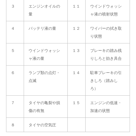
３
エンジンオイルの
１１
ウインドウォッシ
量
ャ液の噴射状態
４
バッテリ液の量
１２
ワイパーの拭き取
り状態
５
ウインドウォッシ
１３
ブレーキの踏み残
ャ液の量
りしろと効き具合
６
ランプ類の点灯・
１４
駐車ブレーキの引
点滅
きしろ（踏みし
ろ）
７
タイヤの亀裂や損
１５
エンジンの低速・
傷の有無
加速の状態
８
タイヤの空気圧