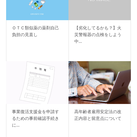
ＯＴＣ類似薬の薬剤自己
【劣化してるかも？】火
負担の見直し
災警報器の点検をしよう
中…
事業復活支援金を申請す
高年齢者雇用安定法の改
るための事前確認手続き
正内容と留意点について
に…