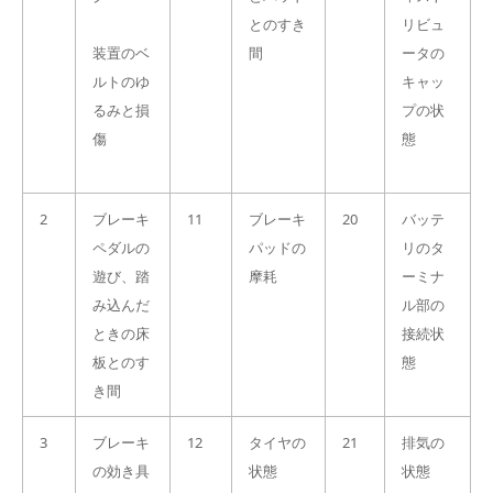
とのすき
リビュ
装置のベ
間
ータの
ルトのゆ
キャッ
るみと損
プの状
傷
態
2
ブレーキ
11
ブレーキ
20
バッテ
ペダルの
パッドの
リのタ
遊び、踏
摩耗
ーミナ
み込んだ
ル部の
ときの床
接続状
板とのす
態
き間
3
ブレーキ
12
タイヤの
21
排気の
の効き具
状態
状態