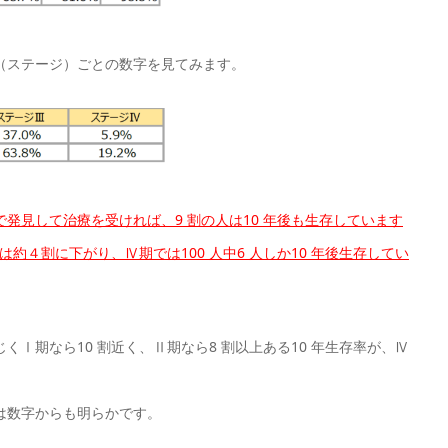
（ステージ）ごとの数字を見てみます。
発見して治療を受ければ、9 割の人は10 年後も生存しています
約４割に下がり、Ⅳ期では100 人中6 人しか10 年後生存してい
Ⅰ期なら10 割近く、Ⅱ期なら8 割以上ある10 年生存率が、Ⅳ
は数字からも明らかです。