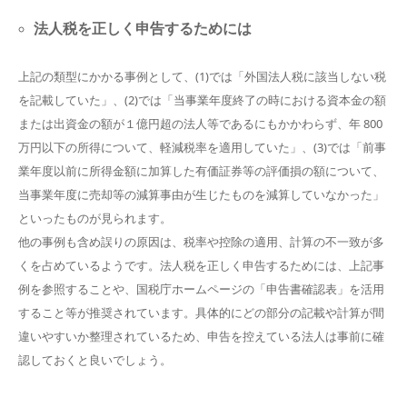
法人税を正しく申告するためには
上記の類型にかかる事例として、(1)では「外国法人税に該当しない税
を記載していた」、(2)では「当事業年度終了の時における資本金の額
または出資金の額が１億円超の法人等であるにもかかわらず、年 800
万円以下の所得について、軽減税率を適用していた」、(3)では「前事
業年度以前に所得金額に加算した有価証券等の評価損の額について、
当事業年度に売却等の減算事由が生じたものを減算していなかった」
といったものが見られます。
他の事例も含め誤りの原因は、税率や控除の適用、計算の不一致が多
くを占めているようです。法人税を正しく申告するためには、上記事
例を参照することや、国税庁ホームページの「申告書確認表」を活用
すること等が推奨されています。具体的にどの部分の記載や計算が間
違いやすいか整理されているため、申告を控えている法人は事前に確
認しておくと良いでしょう。