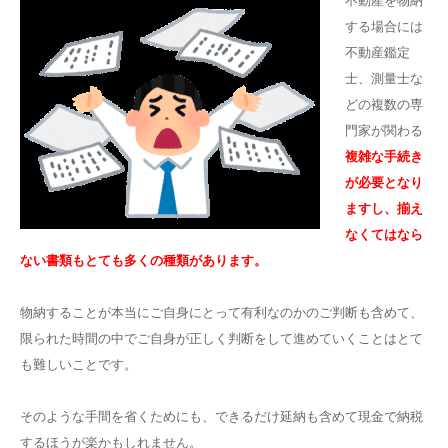
不動産を物納
する場合には
不動産鑑定
士、測量士な
どの複数の専
門家が関わる
複雑な手続き
が必要となり
ますし、揃え
なくてはなら
ない書類もとても多くの種類があります。
物納することが本当にご自身にとって有利なのかのご判断も含めて、
限られた時間の中でご自身が正しく判断をして進めていくことはとて
も難しいことです。
そのような手間を省くためにも、できるだけ延納も含めて現金で納税
するほうが楽かもしれません。