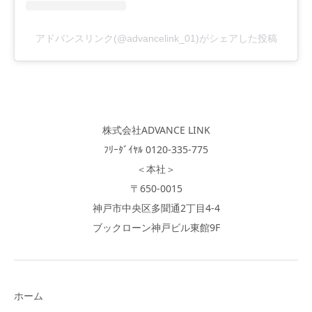
アドバンスリンク(@advancelink_01)がシェアした投稿
株式会社ADVANCE LINK
ﾌﾘｰﾀﾞｲﾔﾙ 0120-335-775
＜本社＞
〒650-0015
神戸市中央区多聞通2丁目4-4
ブックローン神戸ビル東館9F
ホーム