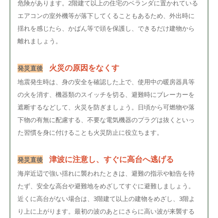
危険があります。2階建て以上の住宅のベランダに置かれている
エアコンの室外機等が落下してくることもあるため、外出時に
揺れを感じたら、かばん等で頭を保護し、できるだけ建物から
離れましょう。
火災の原因をなくす
発災直後
地震発生時は、身の安全を確認した上で、使用中の暖房器具等
の火を消す、機器類のスイッチを切る、避難時にブレーカーを
遮断するなどして、火災を防ぎましょう。日頃から可燃物や落
下物の有無に配慮する、不要な電気機器のプラグは抜くといっ
た習慣を身に付けることも火災防止に役立ちます。
津波に注意し、すぐに高台へ逃げる
発災直後
海岸近辺で強い揺れに襲われたときは、避難の指示や勧告を待
たず、安全な高台や避難地をめざしてすぐに避難しましょう。
近くに高台がない場合は、3階建て以上の建物をめざし、3階よ
り上に上がります。最初の波のあとにさらに高い波が来襲する