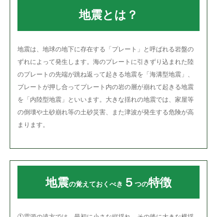
地震とは？
地震は、地球の地下に存在する「プレート」と呼ばれる岩盤の
ずれによって発生します。海のプレートに引きずり込まれた陸
のプレートの先端が跳ね返って起きる地震を「海溝型地震」、
プレートが押し合ってプレート内の岩の層が崩れて起きる地震
を「内陸型地震」といいます。大きな揺れの地震では、家屋等
の倒壊や土砂崩れ等の土砂災害、また津波が発生する危険が高
まります。
地震
５
特徴
の覚えておくべき
つの
①震源の遠方では、最初に小さな縦揺れ、その後に大きな横揺