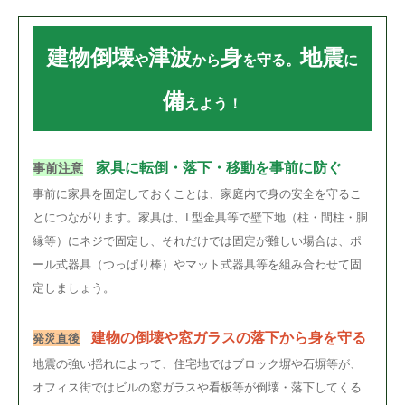
建物倒壊
津波
身
地震
や
から
を守る。
に
備
えよう！
家具に転倒・落下・移動を事前に防ぐ
事前注意
事前に家具を固定しておくことは、家庭内で身の安全を守るこ
とにつながります。家具は、L型金具等で壁下地（柱・間柱・胴
縁等）にネジで固定し、それだけでは固定が難しい場合は、ポ
ール式器具（つっぱり棒）やマット式器具等を組み合わせて固
定しましょう。
建物の倒壊や窓ガラスの落下から身を守る
発災直後
地震の強い揺れによって、住宅地ではブロック塀や石塀等が、
オフィス街ではビルの窓ガラスや看板等が倒壊・落下してくる