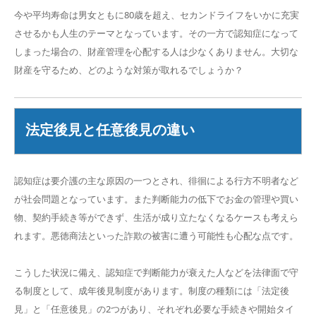
今や平均寿命は男女ともに80歳を超え、セカンドライフをいかに充実
させるかも人生のテーマとなっています。その一方で認知症になって
しまった場合の、財産管理を心配する人は少なくありません。大切な
財産を守るため、どのような対策が取れるでしょうか？
法定後見と任意後見の違い
認知症は要介護の主な原因の一つとされ、徘徊による行方不明者など
が社会問題となっています。また判断能力の低下でお金の管理や買い
物、契約手続き等ができず、生活が成り立たなくなるケースも考えら
れます。悪徳商法といった詐欺の被害に遭う可能性も心配な点です。
こうした状況に備え、認知症で判断能力が衰えた人などを法律面で守
る制度として、成年後見制度があります。制度の種類には「法定後
見」と「任意後見」の2つがあり、それぞれ必要な手続きや開始タイ