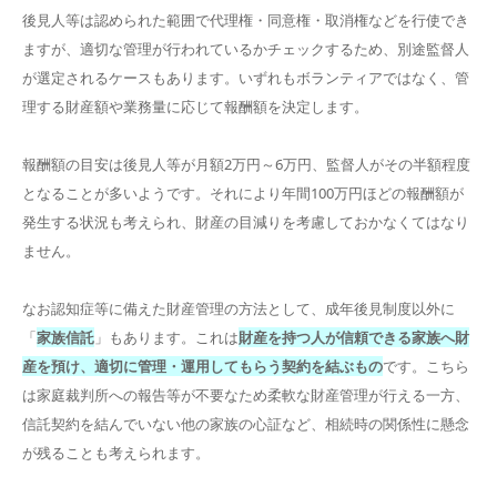
後見人等は認められた範囲で代理権・同意権・取消権などを行使でき
ますが、適切な管理が行われているかチェックするため、別途監督人
が選定されるケースもあります。いずれもボランティアではなく、管
理する財産額や業務量に応じて報酬額を決定します。
報酬額の目安は後見人等が月額2万円～6万円、監督人がその半額程度
となることが多いようです。それにより年間100万円ほどの報酬額が
発生する状況も考えられ、財産の目減りを考慮しておかなくてはなり
ません。
なお認知症等に備えた財産管理の方法として、成年後見制度以外に
「
家族信託
」もあります。これは
財産を持つ人が信頼できる家族へ財
産を預け、適切に管理・運用してもらう契約を結ぶもの
です。こちら
は家庭裁判所への報告等が不要なため柔軟な財産管理が行える一方、
信託契約を結んでいない他の家族の心証など、相続時の関係性に懸念
が残ることも考えられます。