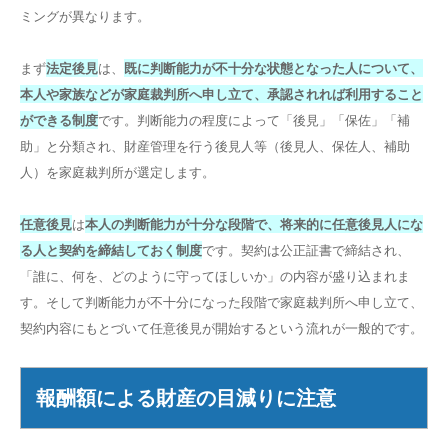
ミングが異なります。
まず
法定後見
は、
既に判断能力が不十分な状態となった人について、
本人や家族などが家庭裁判所へ申し立て、承認されれば利用すること
ができる制度
です。判断能力の程度によって「後見」「保佐」「補
助」と分類され、財産管理を行う後見人等（後見人、保佐人、補助
人）を家庭裁判所が選定します。
任意後見
は
本人の判断能力が十分な段階で、将来的に任意後見人にな
る人と契約を締結しておく制度
です。契約は公正証書で締結され、
「誰に、何を、どのように守ってほしいか」の内容が盛り込まれま
す。そして判断能力が不十分になった段階で家庭裁判所へ申し立て、
契約内容にもとづいて任意後見が開始するという流れが一般的です。
報酬額による財産の目減りに注意