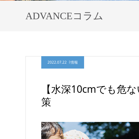
ADVANCEコラム
2022.07.22
情報
【水深10cmでも危
策