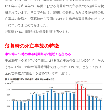
成30年～令和４年の５年間における薄暮時の死亡事故の分析結果が掲
載されています。そこで今回は、警視庁の分析からみえる薄暮時の死
亡事故の特徴と、薄暮時から夜間における対歩行者事故防止のポイン
トについてまとめてみました。
※薄暮時とは、日没時刻の前後1時間を言います。
薄暮時の死亡事故の特徴
◆17時～19時の薄暮時間帯が2割近くを占める
平成30年～令和4年の5年間における死亡事故件数は14,499件で、その
うちの17時～19時の薄暮時間帯では2,750件（19,0%）となっており、
全死亡事故の2割近くを占めています（図1）。