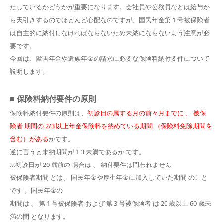
たしているかどうかが重要になります。会社員や公務員などは給与か
ら天引きするのでほとんど心配なのですが、国民年金第 1 号被保険者
は自主的に納付しなければならないため未納にならないよう注意が必
要です。
今回は、障害年金や遺族年金の請求に必要な保険料納付要件について
説明します。
■ 保険料納付要件の原則
保険料納付要件の原則は、
初診日の属する月の前々月までに 、 被保
険者 期間の 2/3 以上年金保険料を納めている期間 （保険料免除期間を
含む）がある
かです。
逆に言うと未納期間が 1 3 未満であるか です。
※初診日が 20 歳前の 場合は 、 納付要件は問われません
被保険者期間 とは、 国民年金や厚生年金に加入していた期間 のこと
です 。国民年金の
期間は 、 第 1 号被保険者 および 第 3 号被保険者 は 20 歳以上 60 歳未
満の間 となります。