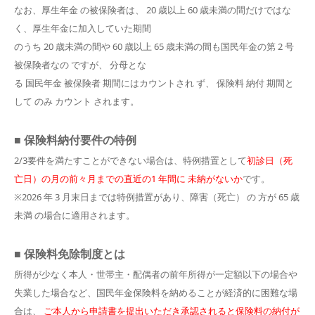
なお、厚生年金 の被保険者は、 20 歳以上 60 歳未満の間だけではな
く、厚生年金に加入していた期間
のうち 20 歳未満の間や 60 歳以上 65 歳未満の間も国民年金の第 2 号
被保険者なの ですが、 分母とな
る 国民年金 被保険者 期間にはカウントされ ず、 保険料 納付 期間と
して のみ カウント されます。
■ 保険料納付要件の特例
2/3要件を満たすことができない場合は、特例措置として
初診日（死
亡日）の月の前々月までの直近の1 年間に 未納がないか
です。
※2026 年 3 月末日までは特例措置があり、障害（死亡） の 方が 65 歳
未満 の場合に適用されます。
■ 保険料免除制度とは
所得が少なく本人・世帯主・配偶者の前年所得が一定額以下の場合や
失業した場合など、国民年金保険料を納めることが経済的に困難な場
合は、
ご本人から申請書を提出いただき承認されると保険料の納付が