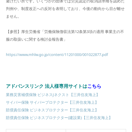
避けたい所です。いくつかの団体では労災認定の取消請求権を認めた
判例や、制度改正への反対を表明しており、今後の動向から目が離せ
ません。
【参照】厚生労働省「労働保険徴収法第12条第3項の適用 事業主の不
服の取扱いに関する検討会報告書」
https://www.mhlw.go.jp/content/11201000/001022877.pdf
アドバンスリンク 法人様専用サイトは
こちら
業務災害補償保険 ビジネスJネクスト【三井住友海上】
サイバー保険 サイバープロテクター【三井住友海上】
賠償責任保険 ビジネスプロテクター【三井住友海上】
賠償責任保険 ビジネスプロテクター(建設業)【三井住友海上】