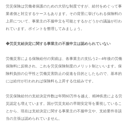
労災保険は労働者保護のための大切な制度ですが、給付をめぐって事
業者側と対立するケースもあります。その背景に挙げられる保険料の
上昇について、事業主の不服申立を可能とするかどうかの議論が行わ
れています。ポイントを整理してみましょう。
◆労災支給決定に関する事業主の不服申立は認められていない
労働災害による保険給付の実績は、各事業主の支払う2～4年後の労働
保険料に反映され、これを労災保険制度のメリット制といいます。保
険料負担の公平性と労働災害防止の促進を目的としたもので、基本的
には給付が行われれば保険料も上昇する仕組みです。
労災保険給付の支給決定件数は年間60万件を越え、精神疾患による労
災認定も増えています。国が労災支給の早期安定等を重視しているこ
とから、現在は支給決定に関する事業主の不服申立や、支給要件非該
当の主張は認められていません。