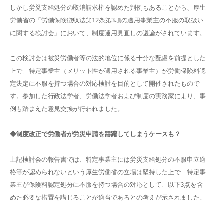
しかし労災支給処分の取消請求権を認めた判例もあることから、厚生
労働省の「労働保険徴収法第12条第3項の適用事業主の不服の取扱い
に関する検討会」において、制度運用見直しの議論がされています。
この検討会は被災労働者等の法的地位に係る十分な配慮を前提とした
上で、特定事業主（メリット性が適用される事業主）が労働保険料認
定決定に不服を持つ場合の対応検討を目的として開催されたもので
す。参加した行政法学者、労働法学者および制度の実務家により、事
例も踏まえた意見交換が行われました。
◆制度改正で労働者が労災申請を躊躇してしまうケースも？
上記検討会の報告書では、特定事業主には労災支給処分の不服申立適
格等が認められないという厚生労働省の立場は堅持した上で、特定事
業主が保険料認定処分に不服を持つ場合の対応として、以下3点を含
めた必要な措置を講じることが適当であるとの考えが示されました。