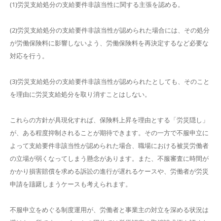
(1)労災支給処分の支給要件非該当性に関する主張を認める。
(2)労災支給処分の支給要件非該当性が認められた場合には、その処分
が労働保険料に影響しないよう、労働保険料を再決定するなど必要な
対応を行う。
(3)労災支給処分の支給要件非該当性が認められたとしても、そのこと
を理由に労災支給処分を取り消すことはしない。
これらの方針が具現化すれば、保険料上昇を理由とする「労災隠し」
が、ある程度抑制されることが期待できます。その一方で不服申立に
よって支給要件非該当性が認められた場合、職場における被災労働者
の立場が弱くなってしまう懸念があります。また、不服審査に時間が
かかり損害賠償を求める訴訟の進行が遅れるケースや、労働者が労災
申請を躊躇しまうケースも考えられます。
不服申立をめぐる制度運用が、労働者と事業主の対立を深める状況は