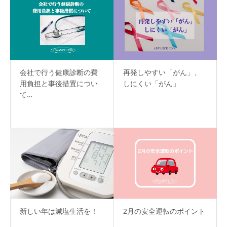
会社で行う健康診断の費
再発しやすい「がん」、
用負担と事後措置につい
しにくい「がん」
て…
新しい年は減塩生活を！
2月の安全運転のポイント