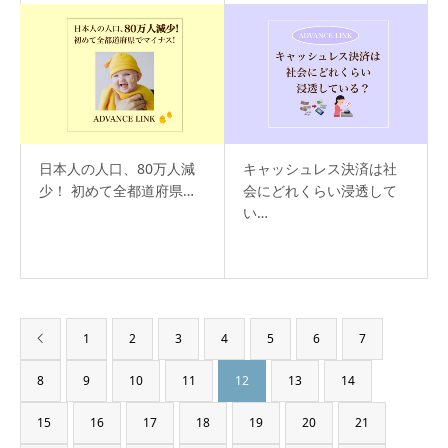
日本人の人口、80万人減
キャッシュレス決済は社
少！ 初めて全都道府県…
会にどれくらい浸透して
い…
1
2
3
4
5
6
7
8
9
10
11
12
13
14
15
16
17
18
19
20
21