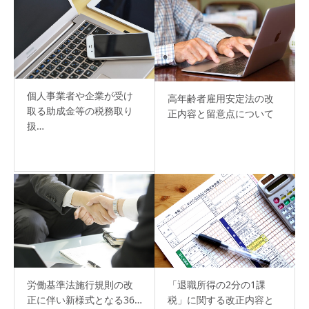
個人事業者や企業が受け
高年齢者雇用安定法の改
取る助成金等の税務取り
正内容と留意点について
扱…
「退職所得の2分の1課
労働基準法施行規則の改
税」に関する改正内容と
正に伴い新様式となる36…