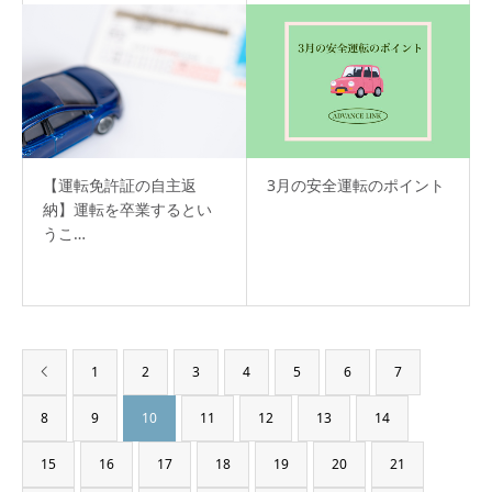
【運転免許証の自主返
3月の安全運転のポイント
納】運転を卒業するとい
うこ…
1
2
3
4
5
6
7
8
9
10
11
12
13
14
15
16
17
18
19
20
21