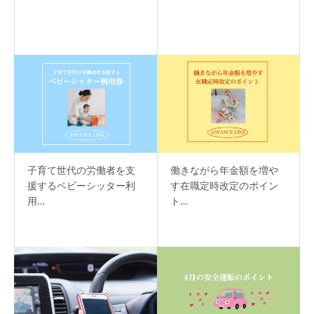
子育て世代の労働者を支
働きながら年金額を増や
援するベビーシッター利
す在職定時改定のポイン
用…
ト…